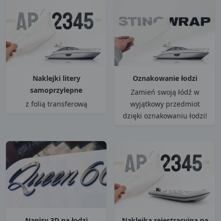
Naklejki litery
Oznakowanie łodzi
samoprzylepne
Zamień swoją łódź w
z folią transferową
wyjątkowy przedmiot
dzięki oznakowaniu łodzi!
Napisy 3D na łodzi
Naklejka rejestracyjna na