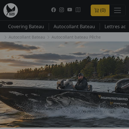
(0)
Covering Bateau
Autocollant Bateau
Lettres ad
Autocollant Bateau
Autocollant bateau Pêche