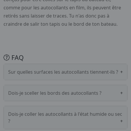
comme pour les autocollants en film, ils peuvent être
retirés sans laisser de traces. Tu n'as donc pas à
craindre de salir ton tapis ou le bord de ton bateau.
FAQ
Sur quelles surfaces les autocollants tiennent-ils ?
Les autocollants tiennent sur toutes les
surfaces lisses comme la peinture, le gelcoat
Dois-je sceller les bords des autocollants ?
des bateaux en fibre de verre, l'aluminium nu et
Nous recommandons généralement de sceller
le verre. Pour les bateaux en PE, il est conseillé
les bords des autocollants qui sont collés sur
Dois-je coller les autocollants à l'état humide ou sec
de tester d'abord la durabilité avec un
?
de l'aluminium nu. Pour la peinture ou le
échantillon d'autocollant.
gelcoat, le scellement n'est recommandé que