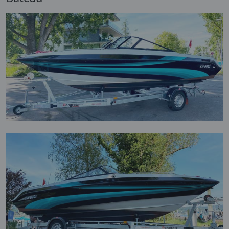
manière à ce qu'ils s'arrêtent avant l'arrondi à
de Pril à l'eau, le film Design peut même être
l'avant du bateau. Cela facilite le collage du film.
déplacé sur la surface et ne colle qu'une fois
Pour les designs qui vont jusqu'à la pointe de la
que l'on a pressé l'eau avec une raclette. Nous
proue, il faut ajouter 20 cm de longueur au
recommandons cette variante aux personnes
total afin que le film puisse être découpé
inexpérimentées. Si l'on a déjà de l'expérience
proprement à la poupe et à la proue du bateau.
ou si l'on a des rainures dans lesquelles on doit
faire passer le film au sèche-cheveux, nous
recommandons le film pour canal d'air.