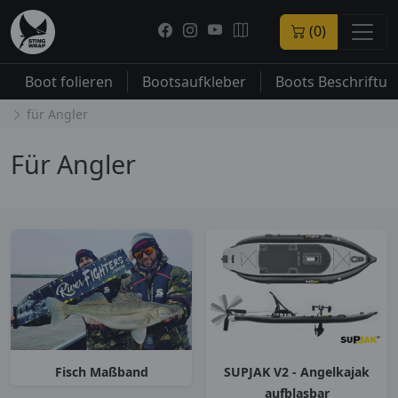
(0)
Boot folieren
Bootsaufkleber
Boots Beschriftu
für Angler
Für Angler
Fisch Maßband
SUPJAK V2 - Angelkajak
aufblasbar