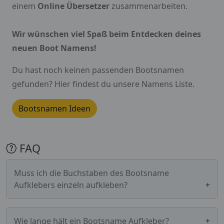
einem
Online Übersetzer
zusammenarbeiten.
Wir wünschen viel Spaß beim Entdecken deines
neuen Boot Namens!
Du hast noch keinen passenden Bootsnamen
gefunden? Hier findest du unsere Namens Liste.
Bootsnamen Ideen
FAQ
Muss ich die Buchstaben des Bootsname
Aufklebers einzeln aufkleben?
Nein, damit man diese nicht alle einzeln
aufkleben muss, sind unsere Schriftzüge mit
Wie lange hält ein Bootsname Aufkleber?