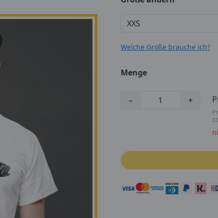
Welche Größe brauche ich?
Menge
P
−
+
Pr
z
n