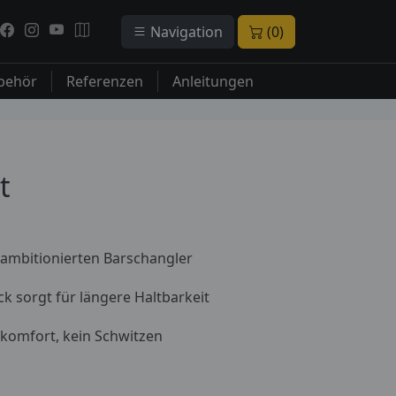
Navigation
(0)
behör
Referenzen
Anleitungen
t
 ambitionierten Barschangler
ck sorgt für längere Haltbarkeit
omfort, kein Schwitzen