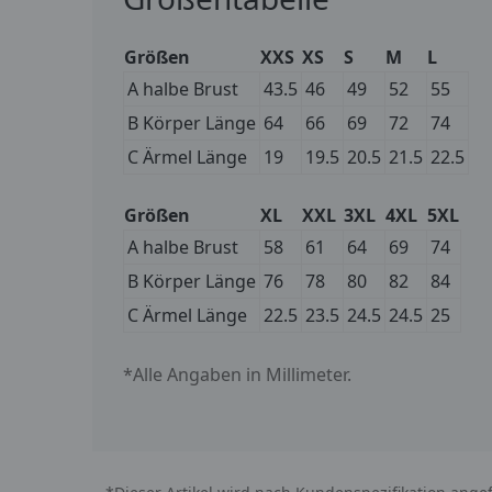
Größen
XXS
XS
S
M
L
A halbe Brust
43.5
46
49
52
55
B Körper Länge
64
66
69
72
74
C Ärmel Länge
19
19.5
20.5
21.5
22.5
Größen
XL
XXL
3XL
4XL
5XL
A halbe Brust
58
61
64
69
74
B Körper Länge
76
78
80
82
84
C Ärmel Länge
22.5
23.5
24.5
24.5
25
*Alle Angaben in Millimeter.